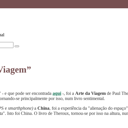
nal
 Viagem”
a" - e que pode ser encontrada
aqui
-, foi a
Arte da Viagem
de Paul The
ornando-se principalmente por isso, num livro sentimental.
GPS e
smarthphone)
a
China
, foi a experiência da "alienação do espaço"
erta". Isto foi China. O livro de Theroux, tornou-se por isso na altura, 