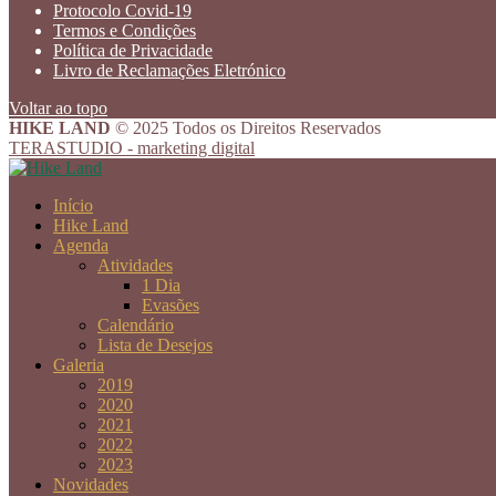
Protocolo Covid-19
Termos e Condições
Política de Privacidade
Livro de Reclamações Eletrónico
Voltar ao topo
HIKE LAND
© 2025 Todos os Direitos Reservados
TERASTUDIO - marketing digital
Início
Hike Land
Agenda
Atividades
1 Dia
Evasões
Calendário
Lista de Desejos
Galeria
2019
2020
2021
2022
2023
Novidades