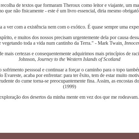
 e recolha de textos que formaram Theroux como leitor e viajante, um ma
 que não fisicamente - este é um livro essencial, diria mesmo obrigatór
a a ver com a existência nem com o exótico. É quase sempre uma exper
 espírito, e muitos dos nossos precisam urgentemente dela por causa des
r vegetando toda a vida num cantinho da Terra." - Mark Twain
, Innoce
de mais certezas e consequentemente adquirimos mais princípios de ra
Johnson,
Journey to the Western Islands of Scotland
o sofrimento pesssoal e continuar a forçar o caminho para o topo tamb
do Evareste, acaba por enfrentar: para ter êxito, tem de estar muito mo
prudente do cume torna-se preocupantemente fina. Assim, as encostas do
(1999)
a exploração dos desertos da minha mente em vez dos que me rodeavam.