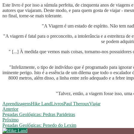
Este livro é por isso a súmula perfeita, de cinquenta anos de viagens
autores que viajaram. Deste modo, e para quem gosta de viajar - mesmo
no final, torne-se mais tolerante.
"A Viagem é um estado de espírito. Não tem nad
"A viagem é fatal para o preconceito, a intolerância e a estreiteza de
se podem adquiri
" [...] À medida que vemos mais coisas, tornamo-nos possuidores 
"Infelizmente, o tipo de indivíduo que é programado para ignorar 
iminente perigo. Isto é a essência de um dilema que todo o escalador 
8000 metros, além disso, a linha entre zelo adequado e a febre im
"Talvez, então, a viagem fosse isso, um
Aprendizagens
Hike Land
Livros
Paul Theroux
Viajar
Anterior
Pegadas Geológicas: Pedras Parideiras
Próximo
Pegadas Geológicas: Penedo do Lexim