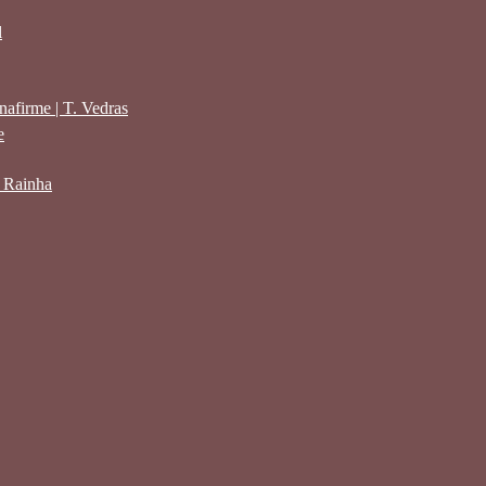
l
afirme | T. Vedras
e
a Rainha