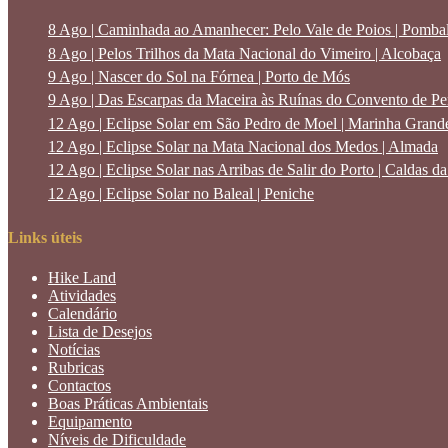
8 Ago | Caminhada ao Amanhecer: Pelo Vale de Poios | Pomba
8 Ago | Pelos Trilhos da Mata Nacional do Vimeiro | Alcobaça
9 Ago | Nascer do Sol na Fórnea | Porto de Mós
9 Ago | Das Escarpas da Maceira às Ruínas do Convento de Pen
12 Ago | Eclipse Solar em São Pedro de Moel | Marinha Grand
12 Ago | Eclipse Solar na Mata Nacional dos Medos | Almada
12 Ago | Eclipse Solar nas Arribas de Salir do Porto | Caldas d
12 Ago | Eclipse Solar no Baleal | Peniche
Links úteis
Hike Land
Atividades
Calendário
Lista de Desejos
Notícias
Rubricas
Contactos
Boas Práticas Ambientais
Equipamento
Níveis de Dificuldade