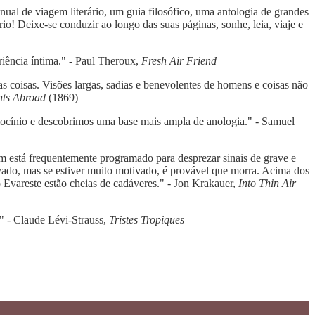
nual de viagem literário, um guia filosófico, uma antologia de grandes
io! Deixe-se conduzir ao longo das suas páginas, sonhe, leia, viaje e
iência íntima." - Paul Theroux,
Fresh Air Friend
sas coisas. Visões largas, sadias e benevolentes de homens e coisas não
nts Abroad
(1869)
ciocínio e descobrimos uma base mais ampla de anologia." - Samuel
ém está frequentemente programado para desprezar sinais de grave e
tivado, mas se estiver muito motivado, é provável que morra. Acima dos
 Evareste estão cheias de cadáveres." - Jon Krakauer,
Into Thin Air
" - Claude Lévi-Strauss,
Tristes Tropiques