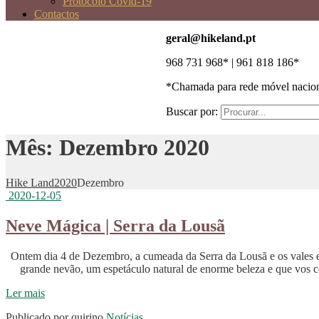
Protocolo Covid-19
Contactos
geral@hikeland.pt
968 731 968* | 961 818 186*
*Chamada para rede móvel nacio
Buscar por:
Mês: Dezembro 2020
Hike Land
2020
Dezembro
2020-12-05
Neve Mágica | Serra da Lousã
Ontem dia 4 de Dezembro, a cumeada da Serra da Lousã e os vales 
grande nevão, um espetáculo natural de enorme beleza e que vos c
Ler mais
Publicado por
quirino
Notícias