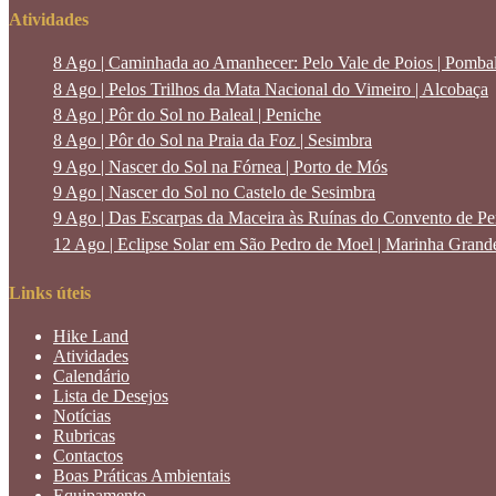
Atividades
8 Ago | Caminhada ao Amanhecer: Pelo Vale de Poios | Pomba
8 Ago | Pelos Trilhos da Mata Nacional do Vimeiro | Alcobaça
8 Ago | Pôr do Sol no Baleal | Peniche
8 Ago | Pôr do Sol na Praia da Foz | Sesimbra
9 Ago | Nascer do Sol na Fórnea | Porto de Mós
9 Ago | Nascer do Sol no Castelo de Sesimbra
9 Ago | Das Escarpas da Maceira às Ruínas do Convento de Pen
12 Ago | Eclipse Solar em São Pedro de Moel | Marinha Grand
Links úteis
Hike Land
Atividades
Calendário
Lista de Desejos
Notícias
Rubricas
Contactos
Boas Práticas Ambientais
Equipamento