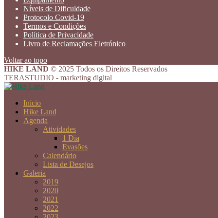
Níveis de Dificuldade
Protocolo Covid-19
Termos e Condições
Política de Privacidade
Livro de Reclamações Eletrónico
Voltar ao topo
HIKE LAND
© 2025 Todos os Direitos Reservados
TERASTUDIO - marketing digital
Início
Hike Land
Agenda
Atividades
1 Dia
Evasões
Calendário
Lista de Desejos
Galeria
2019
2020
2021
2022
2023