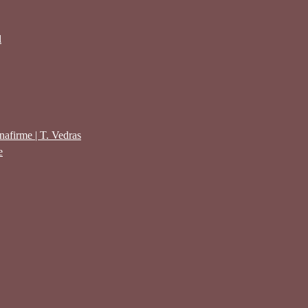
l
afirme | T. Vedras
e